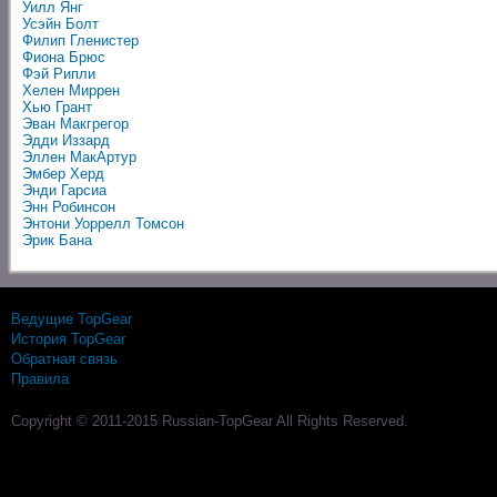
Уилл Янг
Усэйн Болт
Филип Гленистер
Фиона Брюс
Фэй Рипли
Хелен Миррен
Хью Грант
Эван Макгрегор
Эдди Иззард
Эллен МакАртур
Эмбер Херд
Энди Гарсиа
Энн Робинсон
Энтони Уоррелл Томсон
Эрик Бана
Ведущие TopGear
История TopGear
Обратная связь
Правила
Copyright © 2011-2015 Russian-TopGear All Rights Reserved.