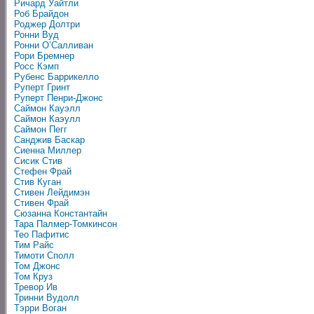
Ричард Уайтли
Роб Брайдон
Роджер Долтри
Ронни Вуд
Ронни О’Салливан
Рори Бремнер
Росс Кэмп
Рубенс Баррикелло
Руперт Гринт
Руперт Пенри-Джонс
Саймон Кауэлл
Саймон Каэулл
Саймон Пегг
Санджив Баскар
Сиенна Миллер
Сисик Стив
Стефен Фрай
Стив Куган
Стивен Лейдимэн
Стивен Фрай
Сюзанна Константайн
Тара Палмер-Томкинсон
Тео Пафитис
Тим Райс
Тимоти Сполл
Том Джонс
Том Круз
Тревор Ив
Тринни Вудолл
Тэрри Воган