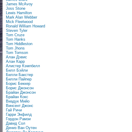
James McAvoy
Joss Stone
Lewis Hamilton
Mark Alan Webber
Mick Fleetwood
Ronald William Howard
Steven Tyler
Tom Cruze
Tom Hanks
Tom Hiddleston
Tom Jhons
Tom Tomson
Алан Дэвис
Алан Карр
Алистер Кэмпбелл
Билл Бэйли
Билли Бакстер
Билли Пайпер
Борис Беккер
Борис Джонсон
Брайан Джонсон
Брайан Кокс
Виадук Мийо
Винсент Джонс
Гай Ричи
Гарри Энфилд
Гордон Рамзи
Давид Сол
Дениз Ван Оутен