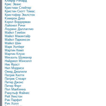
Клифф Ричард
Крис Эванс
Кристиан Слейтер
Кристин Скотт Томас
Кристофер Экклстон
Кэмерон Диаз
Кэрол Вордерман
Лайонел Ричи
Лоуренс Даллаглио
Майкл Гэмбон
Майкл Макинтайр
Майкл Паркинсон
Майкл Шин
Марк Уолберг
Мартин Кемп
Мартин Клунс
Михаэль Шумахер
Найджел Мэнселл
Ник Фрост
Нил Морриси
Омид Джалили
Патрик Килти
Патрик Стюарт
Питер Джонс
Питер Ферт
Пол МакКенна
Ранульф Файнес
Рей Уинстон
Рик Парфит
Рич Холл