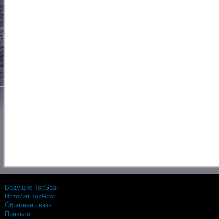
Ведущие TopGear
История TopGear
Обратная связь
Правила