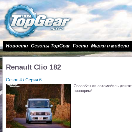
Новости
Сезоны TopGear
Гости
Марки и модели
Renault Clio 182
Сезон 4 / Cерия 6
Способен ли автомобиль двигат
проверим!
cash advance idaho