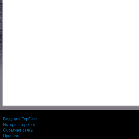
Ведущие TopGear
История TopGear
Обратная связь
Правила