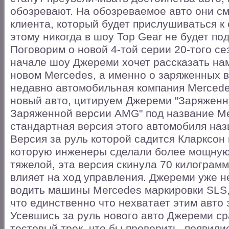
обозревают. На обозреваемое авто они см
клиента, который будет прислушиваться к 
этому никогда в шоу Top Gear не будет под
Поговорим о новой 4-той серии 20-того се
начале шоу Джереми хочет рассказать на
новом Mercedes, а именно о заряженных 
недавно автомобильная компания Mercede
новый авто, цитируем Джереми "Заряжен
Заряженной версии AMG" под название M
стандартная версия этого автомобиля наз
Версия за руль которой садится Кларксон 
которую инженеры сделали более мощную,
тяжелой, эта версия скинула 70 килограм
влияет на ход управления. Джереми уже н
водить машины Mercedes маркировки SLS, 
что единственно что нехватает этим авто 
Усевшись за руль нового авто Джереми ср
тестовый трек, что бы проверить, появилис