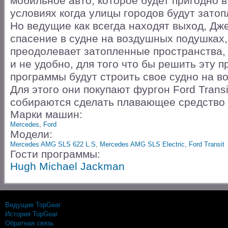
мобильное авто, которое будет пригодно в
условиях когда улицы городов будут затоп
Но ведущие как всегда находят выход, Дж
спасение в судне на воздушных подушках,
преодолевает затопленные пространства, 
и не удобно, для того что бы решить эту 
программы будут строить свое судно на в
Для этого они покупают фургон Ford Transi
собираются сделать плавающее средство
Марки машин:
Mercedes
,
Ford
Модели:
Mercedes AMG SLS 622 L.S
,
Mercedes AMG SLS Electric
,
Ford Transit
Гости программы:
Hugh Michael Jackman
Ведущие TopGear
История TopGear
Обратная связь