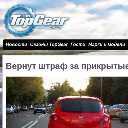
Новости
Сезоны TopGear
Гости
Марки и модели
Вернут штраф за прикрыты