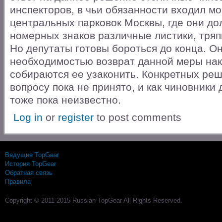
инспекторов, в чьи обязанности входил м
центральных парковок Москвы, где они д
номерных знаков различные листики, тряпк
Но депутаты готовы бороться до конца. О
необходимостью возврат данной меры нак
собираются ее узаконить. Конкретных ре
вопросу пока не принято, и как чиновники
тоже пока неизвестно.
Log in
or
register
to post comments
Ведущие TopGear
История TopGear
Обратная связь
Правила
Copyright © 2011-2015 Russian-TopGear All Rights Reserved.